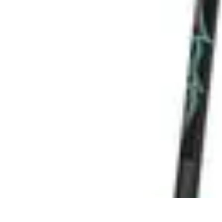
DivertiMente
Spettacolo
Cinema
Lifestyle
Attività
Viaggi
DivertiMente