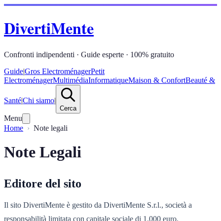
DivertiMente
Confronti indipendenti · Guide esperte · 100% gratuito
Guide
|
Gros Electroménager
Petit
Electroménager
Multimédia
Informatique
Maison & Confort
Beauté &
Santé
|
Chi siamo
|
Cerca
Menu
Home
Note legali
Note Legali
Editore del sito
Il sito DivertiMente è gestito da DivertiMente S.r.l., società a
responsabilità limitata con capitale sociale di 1.000 euro.