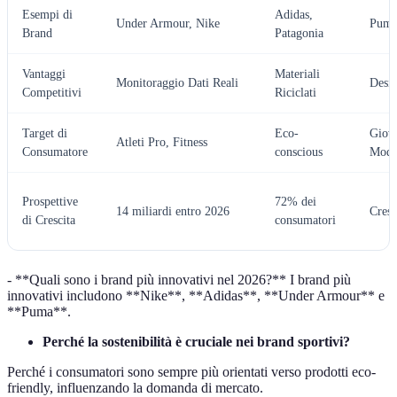
Esempi di
Adidas,
Under Armour, Nike
Pum
Brand
Patagonia
Vantaggi
Materiali
Monitoraggio Dati Reali
Desi
Competitivi
Riciclati
Target di
Eco-
Giova
Atleti Pro, Fitness
Consumatore
conscious
Mod
Prospettive
72% dei
14 miliardi entro 2026
Cresc
di Crescita
consumatori
- **Quali sono i brand più innovativi nel 2026?** I brand più
innovativi includono **Nike**, **Adidas**, **Under Armour** e
**Puma**.
Perché la sostenibilità è cruciale nei brand sportivi?
Perché i consumatori sono sempre più orientati verso prodotti eco-
friendly, influenzando la domanda di mercato.