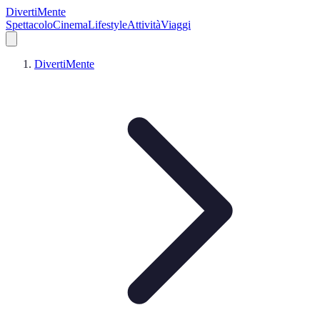
DivertiMente
Spettacolo
Cinema
Lifestyle
Attività
Viaggi
DivertiMente