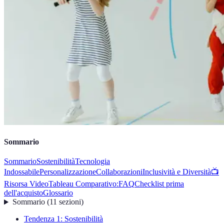
Sommario
Sommario
Sostenibilità
Tecnologia
Indossabile
Personalizzazione
Collaborazioni
Inclusività e Diversità
📺
Risorsa Video
Tableau Comparativo:
FAQ
Checklist prima
dell'acquisto
Glossario
Sommario
(
11
sezioni
)
Tendenza 1: Sostenibilità