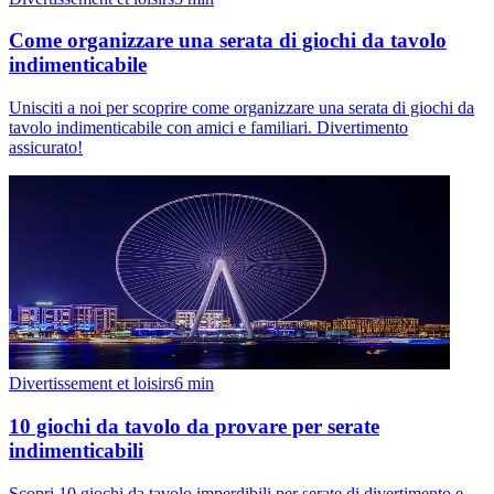
Come organizzare una serata di giochi da tavolo
indimenticabile
Unisciti a noi per scoprire come organizzare una serata di giochi da
tavolo indimenticabile con amici e familiari. Divertimento
assicurato!
Divertissement et loisirs
6
min
10 giochi da tavolo da provare per serate
indimenticabili
Scopri 10 giochi da tavolo imperdibili per serate di divertimento e