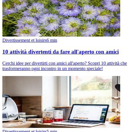
Divertissement et loisirs
6
min
10 attività divertenti da fare all'aperto con amici
Cerchi idee per divertirti con amici all'aperto? Scopri 10 attività che
trasformeranno ogni incontro in un momento speciale!
Divertissement et loisirs
5
min