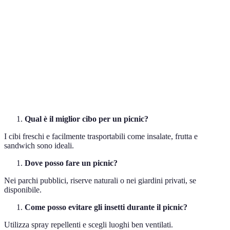
Attività all'aperto dinamica che coinvolge cibo
Picnic
e relax.
Barbecue
Metodo di cottura di cibi all'aperto su griglie.
Attività progettate per coinvolgere e divertire i
Intrattenimento
partecipanti.
Qual è il miglior cibo per un picnic?
I cibi freschi e facilmente trasportabili come insalate, frutta e
sandwich sono ideali.
Dove posso fare un picnic?
Nei parchi pubblici, riserve naturali o nei giardini privati, se
disponibile.
Come posso evitare gli insetti durante il picnic?
Utilizza spray repellenti e scegli luoghi ben ventilati.