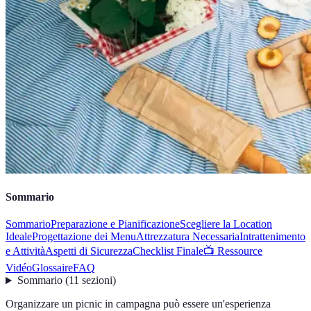
Sommario
Sommario
Preparazione e Pianificazione
Scegliere la Location
Ideale
Progettazione dei Menu
Attrezzatura Necessaria
Intrattenimento
e Attività
Aspetti di Sicurezza
Checklist Finale
📺 Ressource
Vidéo
Glossaire
FAQ
Sommario
(
11
sezioni
)
Organizzare un picnic in campagna può essere un'esperienza