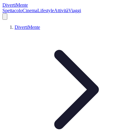
DivertiMente
Spettacolo
Cinema
Lifestyle
Attività
Viaggi
DivertiMente