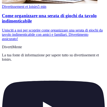
Divertissement et loisirs
5
min
Come organizzare una serata di giochi da tavolo
indimenticabile
Unisciti a noi per scoprire come organizzare una serata di giochi da
tavolo indimenticabile con amici e familiari. Divertimento
assicurato!
DivertiMente
La tua fonte di informazione per sapere tutto su
divertissement et
loisirs
.