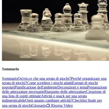
Sommario
Sommario
Qu'est-ce che una serata di giochi?
Perché organizzare una
serata di giochi?
Come scegliere i giochi adatti
Esempi di giochi
popolari
Pianificazione dell'ambiente
Decorazioni e tema
Preparazione
delle attrezzature necessarie
Riassunto delle attrezzature
Creazione di
una lista di ospiti ottimale
Attività e snack per una serata
indimenticabile
Ogni quanto cambiare attività?
Checklist finale per
una serata di giochi
Glossario
📺 Risorsa Video