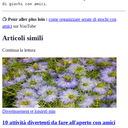
.
di giochi con amici
📺
Pour aller plus loin :
come organizzare serate di giochi con
amici
sur YouTube
Articoli simili
Continua la lettura
Divertissement et loisirs
6
min
10 attività divertenti da fare all'aperto con amici