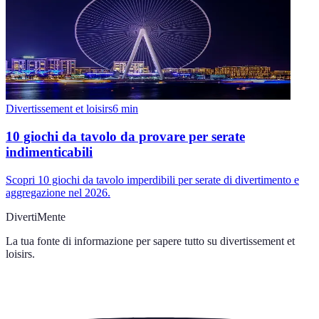
Divertissement et loisirs
6
min
10 giochi da tavolo da provare per serate
indimenticabili
Scopri 10 giochi da tavolo imperdibili per serate di divertimento e
aggregazione nel 2026.
DivertiMente
La tua fonte di informazione per sapere tutto su
divertissement et
loisirs
.