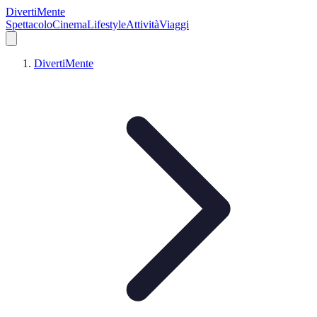
DivertiMente
Spettacolo
Cinema
Lifestyle
Attività
Viaggi
DivertiMente