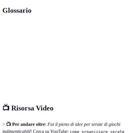
Glossario
Terme
Definizione
Giochi da
Giochi praticati su una superficie piana, utilizzando
tavolo
dadi, carte, o pezzi.
Tipologia di gioco in cui i partecipanti collaborano
Cooperativo
per raggiungere un obiettivo comune.
Tipo di gioco in cui i giocatori competono
Competitivo
individualmente o a squadre per vincere.
📺 Risorsa Video
>
📺 Per andare oltre
:
Fai il pieno di idee per serate di giochi
indimenticabili
! Cerca su YouTube:
come organizzare serate