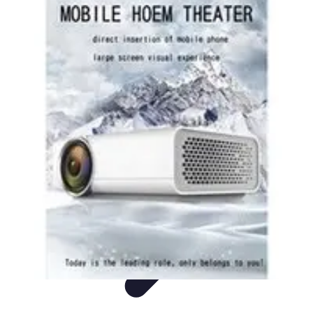
DivertiMente
Spettacolo
Cinema
Lifestyle
Attività
Viaggi
DivertiMente