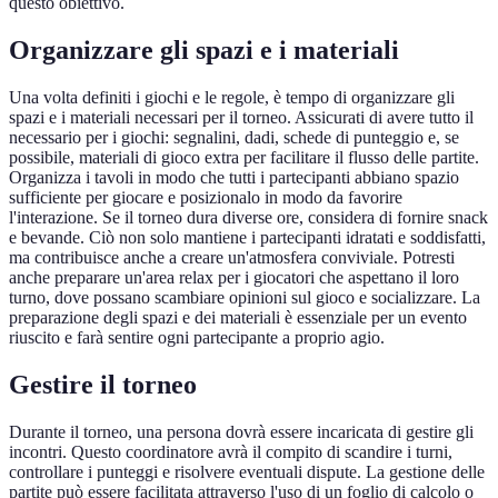
questo obiettivo.
Organizzare gli spazi e i materiali
Una volta definiti i giochi e le regole, è tempo di organizzare gli
spazi e i materiali necessari per il torneo. Assicurati di avere tutto il
necessario per i giochi: segnalini, dadi, schede di punteggio e, se
possibile, materiali di gioco extra per facilitare il flusso delle partite.
Organizza i tavoli in modo che tutti i partecipanti abbiano spazio
sufficiente per giocare e posizionalo in modo da favorire
l'interazione. Se il torneo dura diverse ore, considera di fornire snack
e bevande. Ciò non solo mantiene i partecipanti idratati e soddisfatti,
ma contribuisce anche a creare un'atmosfera conviviale. Potresti
anche preparare un'area relax per i giocatori che aspettano il loro
turno, dove possano scambiare opinioni sul gioco e socializzare. La
preparazione degli spazi e dei materiali è essenziale per un evento
riuscito e farà sentire ogni partecipante a proprio agio.
Gestire il torneo
Durante il torneo, una persona dovrà essere incaricata di gestire gli
incontri. Questo coordinatore avrà il compito di scandire i turni,
controllare i punteggi e risolvere eventuali dispute. La gestione delle
partite può essere facilitata attraverso l'uso di un foglio di calcolo o