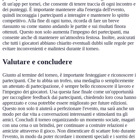
di un'app per tornei, che consente di tenere traccia di ogni incontro e
dei punteggi. È importante mantenere alta l'energia dell'evento,
quindi incoraggia i partecipanti a interagire e mantenere lo spirito
competitivo. Alla fine di ogni turno, ricorda di fare un breve
riassunto su come stanno andando le partite e sui risultati finora
ottenuti. Questo non solo aumenta l'impegno dei partecipanti, ma
consente anche di mantenere un'atmosfera festosa. Inoltre, assicurati
che tutti i giocatori abbiano chiarito eventuali dubbi sulle regole per
evitare inconvenienti e malintesi durante il torneo.
Valutare e concludere
Giunto al termine del torneo, è importante festeggiare e riconoscere i
partecipanti. Che tu abbia un trofeo, una medaglia o semplicemente
un attestato di partecipazione, è sempre bello riconoscere il lavoro e
l'impegno dei giocatori. Usa questa fase finale come un'opportunità
per raccogliere feedback dai partecipanti, chiedendo loro cosa hanno
apprezzato e cosa potrebbe essere migliorato per future edizioni.
Questo non solo ti aiuterà a perfezionare l'evento, ma sarà anche un
modo per dar vita a conversazioni interessanti e stimolanti tra gli
amici. Concludi il torneo organizzando un momento sociale, magari
con una cena o un brindisi, per continuare a costruire relazioni e
amicizie attraverso il gioco. Non dimenticare di scattare foto durante
l'evento, in modo da poter ricordare i momenti speciali e i sorrisi dei