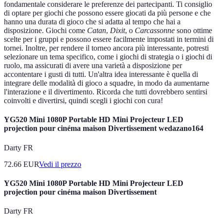
fondamentale considerare le preferenze dei partecipanti. Ti consiglio
di optare per giochi che possono essere giocati da più persone e che
hanno una durata di gioco che si adatta al tempo che hai a
disposizione. Giochi come
Catan
,
Dixit
, o
Carcassonne
sono ottime
scelte per i gruppi e possono essere facilmente impostati in termini di
tornei. Inoltre, per rendere il torneo ancora più interessante, potresti
selezionare un tema specifico, come i giochi di strategia o i giochi di
ruolo, ma assicurati di avere una varietà a disposizione per
accontentare i gusti di tutti. Un'altra idea interessante è quella di
integrare delle modalità di gioco a squadre, in modo da aumentarne
l'interazione e il divertimento. Ricorda che tutti dovrebbero sentirsi
coinvolti e divertirsi, quindi scegli i giochi con cura!
YG520 Mini 1080P Portable HD Mini Projecteur LED
projection pour cinéma maison Divertissement wedazano164
Darty FR
72.66
EUR
Vedi il prezzo
YG520 Mini 1080P Portable HD Mini Projecteur LED
projection pour cinéma maison Divertissement
Darty FR