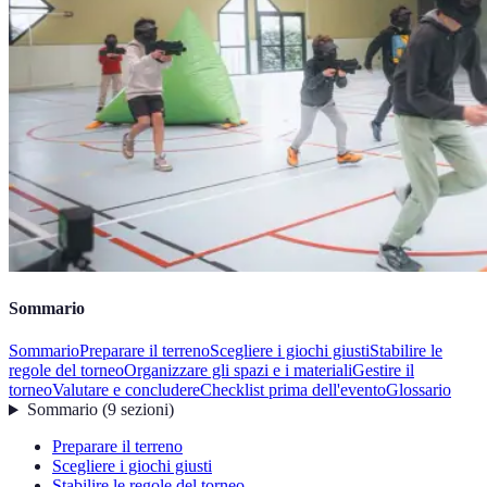
Sommario
Sommario
Preparare il terreno
Scegliere i giochi giusti
Stabilire le
regole del torneo
Organizzare gli spazi e i materiali
Gestire il
torneo
Valutare e concludere
Checklist prima dell'evento
Glossario
Sommario
(
9
sezioni
)
Preparare il terreno
Scegliere i giochi giusti
Stabilire le regole del torneo