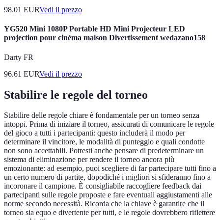
98.01
EUR
Vedi il prezzo
YG520 Mini 1080P Portable HD Mini Projecteur LED
projection pour cinéma maison Divertissement wedazano158
Darty FR
96.61
EUR
Vedi il prezzo
Stabilire le regole del torneo
Stabilire delle regole chiare è fondamentale per un torneo senza
intoppi. Prima di iniziare il torneo, assicurati di comunicare le regole
del gioco a tutti i partecipanti: questo includerà il modo per
determinare il vincitore, le modalità di punteggio e quali condotte
non sono accettabili. Potresti anche pensare di predeterminare un
sistema di eliminazione per rendere il torneo ancora più
emozionante: ad esempio, puoi scegliere di far partecipare tutti fino a
un certo numero di partite, dopodiché i migliori si sfideranno fino a
incoronare il campione. È consigliabile raccogliere feedback dai
partecipanti sulle regole proposte e fare eventuali aggiustamenti alle
norme secondo necessità. Ricorda che la chiave è garantire che il
torneo sia equo e divertente per tutti, e le regole dovrebbero riflettere