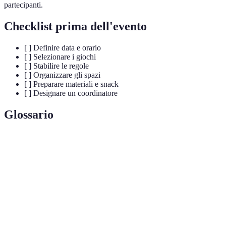
partecipanti.
Checklist prima dell'evento
[ ] Definire data e orario
[ ] Selezionare i giochi
[ ] Stabilire le regole
[ ] Organizzare gli spazi
[ ] Preparare materiali e snack
[ ] Designare un coordinatore
Glossario
Terme
Definizione
Evento competitivo in cui i partecipanti si sfidano in
Torneo
un gioco o sport.
Insieme di norme che disciplinano il gioco e
Regole
garantiscono la correttezza.