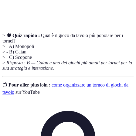
Sistema di registrazione dei risultati che determina il
Punteggio
vincitore.
>
🧠 Quiz rapido :
Qual è il gioco da tavolo più popolare per i
tornei?
> - A) Monopoli
> - B) Catan
> - C) Scopone
>
Risposta : B — Catan è uno dei giochi più amati per tornei per la
sua strategia e interazione.
📺
Pour aller plus loin :
come organizzare un torneo di giochi da
tavolo
sur YouTube