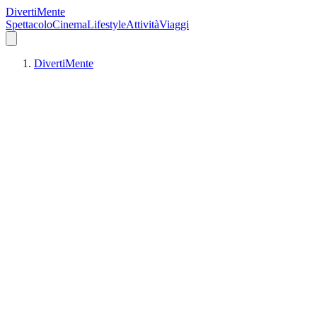
DivertiMente
Spettacolo
Cinema
Lifestyle
Attività
Viaggi
DivertiMente