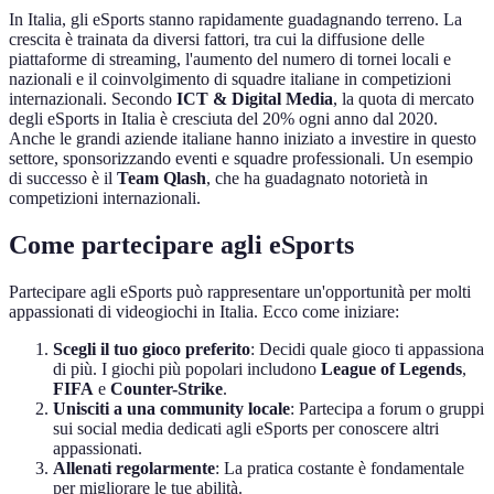
In Italia, gli eSports stanno rapidamente guadagnando terreno. La
crescita è trainata da diversi fattori, tra cui la diffusione delle
piattaforme di streaming, l'aumento del numero di tornei locali e
nazionali e il coinvolgimento di squadre italiane in competizioni
internazionali. Secondo
ICT & Digital Media
, la quota di mercato
degli eSports in Italia è cresciuta del 20% ogni anno dal 2020.
Anche le grandi aziende italiane hanno iniziato a investire in questo
settore, sponsorizzando eventi e squadre professionali. Un esempio
di successo è il
Team Qlash
, che ha guadagnato notorietà in
competizioni internazionali.
Come partecipare agli eSports
Partecipare agli eSports può rappresentare un'opportunità per molti
appassionati di videogiochi in Italia. Ecco come iniziare:
Scegli il tuo gioco preferito
: Decidi quale gioco ti appassiona
di più. I giochi più popolari includono
League of Legends
,
FIFA
e
Counter-Strike
.
Unisciti a una community locale
: Partecipa a forum o gruppi
sui social media dedicati agli eSports per conoscere altri
appassionati.
Allenati regolarmente
: La pratica costante è fondamentale
per migliorare le tue abilità.