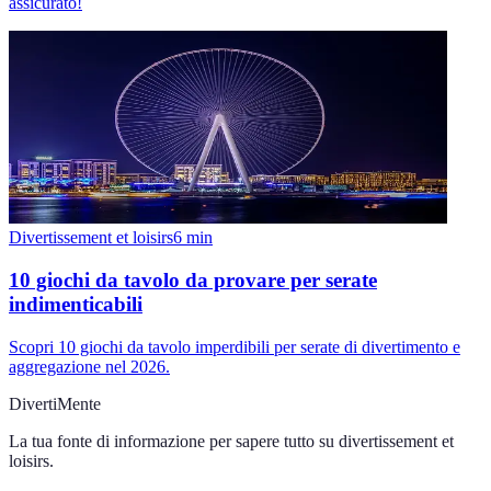
assicurato!
Divertissement et loisirs
6
min
10 giochi da tavolo da provare per serate
indimenticabili
Scopri 10 giochi da tavolo imperdibili per serate di divertimento e
aggregazione nel 2026.
DivertiMente
La tua fonte di informazione per sapere tutto su
divertissement et
loisirs
.