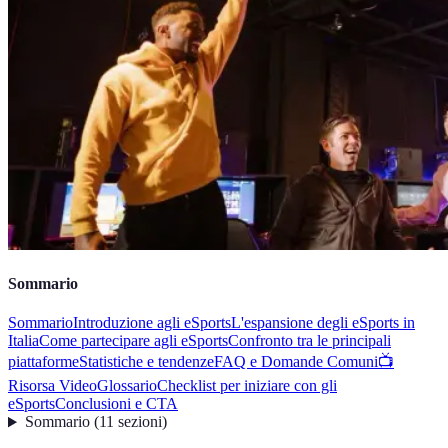
Sommario
Sommario
Introduzione agli eSports
L'espansione degli eSports in
Italia
Come partecipare agli eSports
Confronto tra le principali
piattaforme
Statistiche e tendenze
FAQ e Domande Comuni
📺
Risorsa Video
Glossario
Checklist per iniziare con gli
eSports
Conclusioni e CTA
Sommario
(
11
sezioni
)