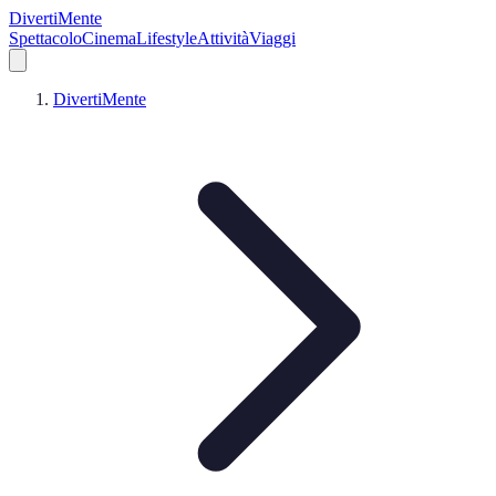
DivertiMente
Spettacolo
Cinema
Lifestyle
Attività
Viaggi
DivertiMente