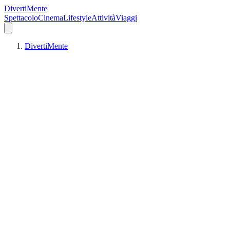
DivertiMente
Spettacolo
Cinema
Lifestyle
Attività
Viaggi
DivertiMente