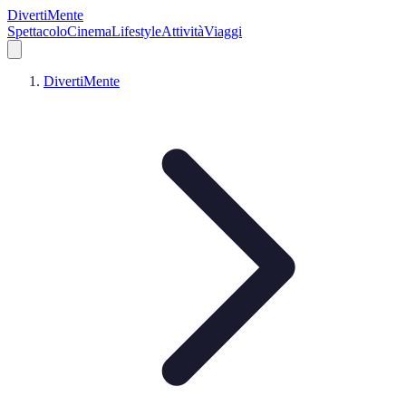
DivertiMente
Spettacolo
Cinema
Lifestyle
Attività
Viaggi
DivertiMente