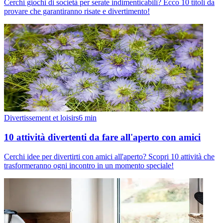
Cerchi giochi di società per serate indimenticabili? Ecco 10 titoli da
provare che garantiranno risate e divertimento!
Divertissement et loisirs
6
min
10 attività divertenti da fare all'aperto con amici
Cerchi idee per divertirti con amici all'aperto? Scopri 10 attività che
trasformeranno ogni incontro in un momento speciale!