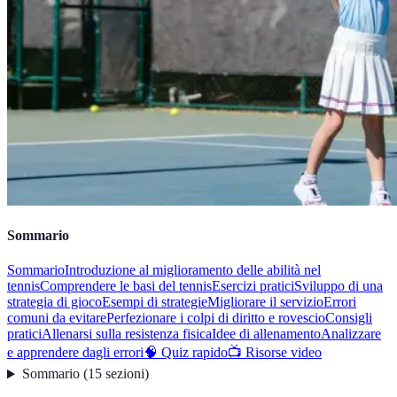
Sommario
Sommario
Introduzione al miglioramento delle abilità nel
tennis
Comprendere le basi del tennis
Esercizi pratici
Sviluppo di una
strategia di gioco
Esempi di strategie
Migliorare il servizio
Errori
comuni da evitare
Perfezionare i colpi di diritto e rovescio
Consigli
pratici
Allenarsi sulla resistenza fisica
Idee di allenamento
Analizzare
e apprendere dagli errori
🧠 Quiz rapido
📺 Risorse video
Sommario
(
15
sezioni
)