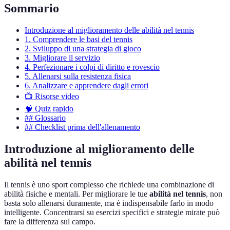
Sommario
Introduzione al miglioramento delle abilità nel tennis
1. Comprendere le basi del tennis
2. Sviluppo di una strategia di gioco
3. Migliorare il servizio
4. Perfezionare i colpi di diritto e rovescio
5. Allenarsi sulla resistenza fisica
6. Analizzare e apprendere dagli errori
📺 Risorse video
🧠 Quiz rapido
## Glossario
## Checklist prima dell'allenamento
Introduzione al miglioramento delle
abilità nel tennis
Il tennis è uno sport complesso che richiede una combinazione di
abilità fisiche e mentali. Per migliorare le tue
abilità nel tennis
, non
basta solo allenarsi duramente, ma è indispensabile farlo in modo
intelligente. Concentrarsi su esercizi specifici e strategie mirate può
fare la differenza sul campo.