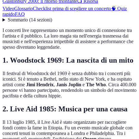
Glastonbury 2000: Il ritorno trionfante
📺 Risorsa
Video
Glossario
Checklist prima di scegliere un concerto
🧠 Quiz
rapido
FAQ
Sommario
(
14
sezioni
)
I concerti live rappresentano un momento unico di connessione tra
l'artista e il pubblico. La loro magia sta nell'energia trasmessa dai
musicisti e nell'esperienza irripetibile di assistere a performance che
spesso diventano leggendarie.
1. Woodstock 1969: La nascita di un mito
Il festival di Woodstock del 1969 è senza dubbio tra i concerti più
iconici. Si è tenuto a Bethel, nello stato di New York, e ha ospitato
artisti come
Jimi Hendrix
,
Janis Joplin
e
The Who
. Circa 400.000
persone vi hanno partecipato, rendendolo un simbolo del movimento
pacifista e della cultura hippie.
2. Live Aid 1985: Musica per una causa
Il 13 luglio 1985, il Live Aid è stato organizzato per raccogliere
fondi contro la fame in Etiopia. Fu un evento musicale globale con
concerti tenuti in contemporanea a Londra e Philadelphia. Tra i
momenti più memorabili, l'esibizione dei
Queen
rimane