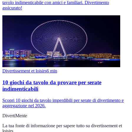
tavolo indimenticabile con amici e familiari. Divertimento
assicurato!
Divertissement et loisirs
6
min
10 giochi da tavolo da provare per serate
indimenticabili
Scopri 10 giochi da tavolo imperdibili per serate di divertimento e
aggregazione nel 2026.
DivertiMente
La tua fonte di informazione per sapere tutto su
divertissement et
loisirs
.