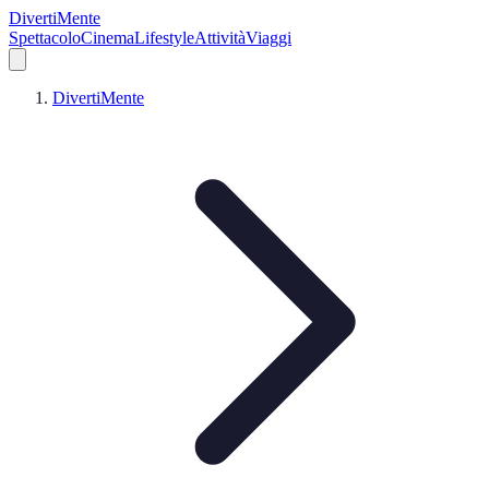
DivertiMente
Spettacolo
Cinema
Lifestyle
Attività
Viaggi
DivertiMente