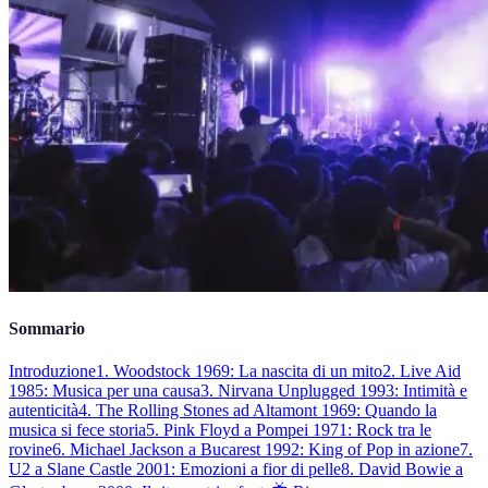
Sommario
Introduzione
1. Woodstock 1969: La nascita di un mito
2. Live Aid
1985: Musica per una causa
3. Nirvana Unplugged 1993: Intimità e
autenticità
4. The Rolling Stones ad Altamont 1969: Quando la
musica si fece storia
5. Pink Floyd a Pompei 1971: Rock tra le
rovine
6. Michael Jackson a Bucarest 1992: King of Pop in azione
7.
U2 a Slane Castle 2001: Emozioni a fior di pelle
8. David Bowie a