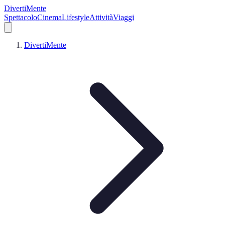
DivertiMente
Spettacolo
Cinema
Lifestyle
Attività
Viaggi
DivertiMente