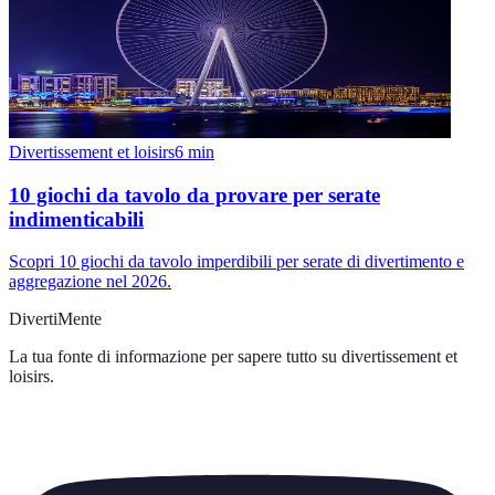
Divertissement et loisirs
6
min
10 giochi da tavolo da provare per serate
indimenticabili
Scopri 10 giochi da tavolo imperdibili per serate di divertimento e
aggregazione nel 2026.
DivertiMente
La tua fonte di informazione per sapere tutto su
divertissement et
loisirs
.