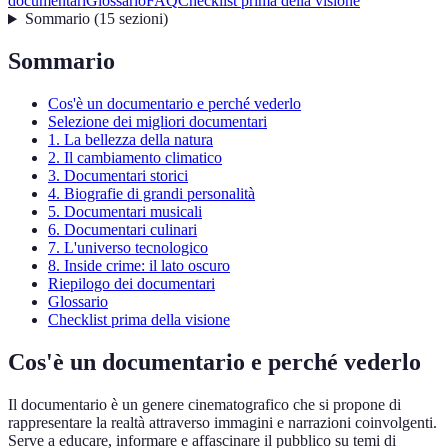
documentari
Glossario
FAQ
Checklist prima della visione
Sommario
(
15
sezioni
)
Sommario
Cos'è un documentario e perché vederlo
Selezione dei migliori documentari
1. La bellezza della natura
2. Il cambiamento climatico
3. Documentari storici
4. Biografie di grandi personalità
5. Documentari musicali
6. Documentari culinari
7. L'universo tecnologico
8. Inside crime: il lato oscuro
Riepilogo dei documentari
Glossario
Checklist prima della visione
Cos'è un documentario e perché vederlo
Il documentario è un genere cinematografico che si propone di
rappresentare la realtà attraverso immagini e narrazioni coinvolgenti.
Serve a educare, informare e affascinare il pubblico su temi di