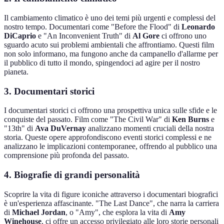
Il cambiamento climatico è uno dei temi più urgenti e complessi del
nostro tempo. Documentari come "Before the Flood" di
Leonardo
DiCaprio
e "An Inconvenient Truth" di
Al Gore
ci offrono uno
sguardo acuto sui problemi ambientali che affrontiamo. Questi film
non solo informano, ma fungono anche da campanello d'allarme per
il pubblico di tutto il mondo, spingendoci ad agire per il nostro
pianeta.
3. Documentari storici
I documentari storici ci offrono una prospettiva unica sulle sfide e le
conquiste del passato. Film come "The Civil War" di
Ken Burns
e
"13th" di
Ava DuVernay
analizzano momenti cruciali della nostra
storia. Queste opere approfondiscono eventi storici complessi e ne
analizzano le implicazioni contemporanee, offrendo al pubblico una
comprensione più profonda del passato.
4. Biografie di grandi personalità
Scoprire la vita di figure iconiche attraverso i documentari biografici
è un'esperienza affascinante. "The Last Dance", che narra la carriera
di
Michael Jordan
, o "Amy", che esplora la vita di
Amy
Winehouse
, ci offre un accesso privilegiato alle loro storie personali