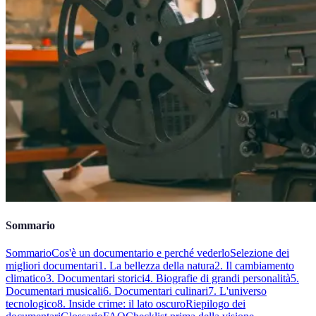
Sommario
Sommario
Cos'è un documentario e perché vederlo
Selezione dei
migliori documentari
1. La bellezza della natura
2. Il cambiamento
climatico
3. Documentari storici
4. Biografie di grandi personalità
5.
Documentari musicali
6. Documentari culinari
7. L'universo
tecnologico
8. Inside crime: il lato oscuro
Riepilogo dei