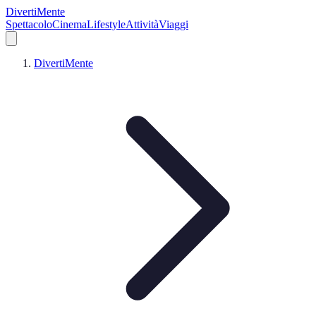
DivertiMente
Spettacolo
Cinema
Lifestyle
Attività
Viaggi
DivertiMente