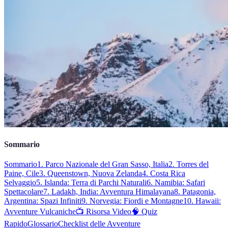
Sommario
Sommario
1. Parco Nazionale del Gran Sasso, Italia
2. Torres del
Paine, Cile
3. Queenstown, Nuova Zelanda
4. Costa Rica
Selvaggio
5. Islanda: Terra di Parchi Naturali
6. Namibia: Safari
Spettacolare
7. Ladakh, India: Avventura Himalayana
8. Patagonia,
Argentina: Spazi Infiniti
9. Norvegia: Fiordi e Montagne
10. Hawaii:
Avventure Vulcaniche
📺 Risorsa Video
🧠 Quiz
Rapido
Glossario
Checklist delle Avventure