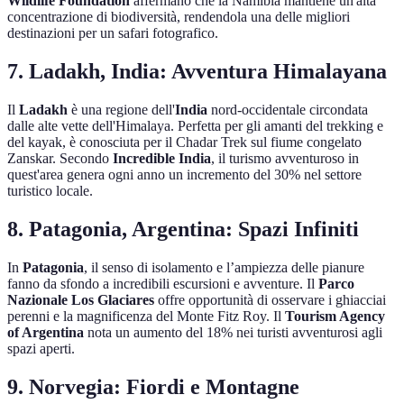
Wildlife Foundation
affermano che la Namibia mantiene un'alta
concentrazione di biodiversità, rendendola una delle migliori
destinazioni per un safari fotografico.
7. Ladakh, India: Avventura Himalayana
Il
Ladakh
è una regione dell'
India
nord-occidentale circondata
dalle alte vette dell'Himalaya. Perfetta per gli amanti del trekking e
del kayak, è conosciuta per il Chadar Trek sul fiume congelato
Zanskar. Secondo
Incredible India
, il turismo avventuroso in
quest'area genera ogni anno un incremento del 30% nel settore
turistico locale.
8. Patagonia, Argentina: Spazi Infiniti
In
Patagonia
, il senso di isolamento e l’ampiezza delle pianure
fanno da sfondo a incredibili escursioni e avventure. Il
Parco
Nazionale Los Glaciares
offre opportunità di osservare i ghiacciai
perenni e la magnificenza del Monte Fitz Roy. Il
Tourism Agency
of Argentina
nota un aumento del 18% nei turisti avventurosi agli
spazi aperti.
9. Norvegia: Fiordi e Montagne