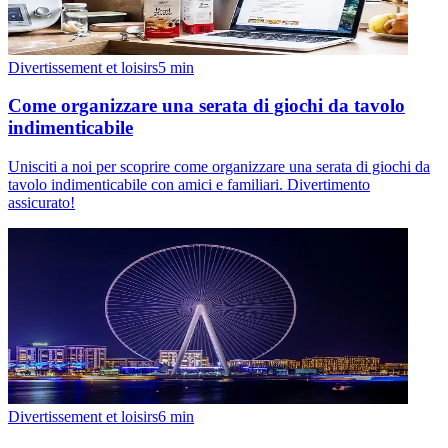
Divertissement et loisirs
5
min
Come organizzare una serata di giochi da tavolo
indimenticabile
Unisciti a noi per scoprire come organizzare una serata di giochi da
tavolo indimenticabile con amici e familiari. Divertimento
assicurato!
Divertissement et loisirs
6
min