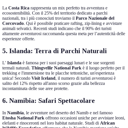
La
Costa Rica
rappresenta un mix perfetto tra avventura e
ecosostenibilità. Con il 25% del territorio dedicato a parchi
nazionali, tra i più conosciuti troviamo il
Parco Nazionale del
Corcovado
. Qui è possibile praticare rafting, zip-lining e avvistare
animali selvatici. Recenti studi indicano che il 90% dei turisti
altamente avventurosi raccomanda questa meta per l’autenticità delle
esperienze offerte.
5. Islanda: Terra di Parchi Naturali
L'
Islanda
è famosa per i suoi paesaggi lunari e le sue sorgenti
termali naturali.
Thingvellir National Park
è il luogo perfetto per il
trekking e l'immersione tra le placche tettoniche, un'esperienza
unica! Secondo
Visit Iceland
, il numero di turisti avventurosi è
salito del 12% rispetto all'anno scorso grazie alla bellezza
incontaminata delle sue aree protette.
6. Namibia: Safari Spettacolare
In
Namibia
, le avventure nel deserto del Namib e nel famoso
Etosha National Park
offrono occasioni uniche per avvistare leoni,
elefanti e rinoceronti nel loro habitat naturale. Studi di
African