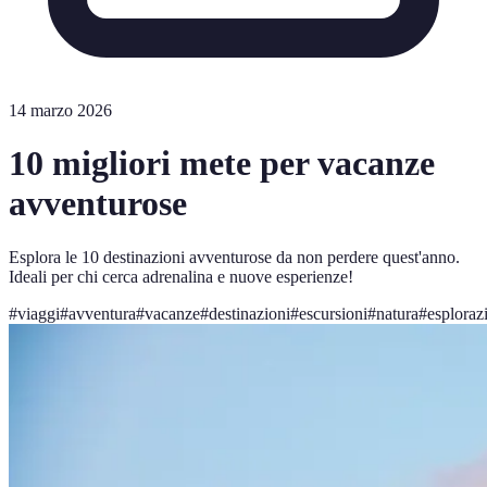
14 marzo 2026
10 migliori mete per vacanze
avventurose
Esplora le 10 destinazioni avventurose da non perdere quest'anno.
Ideali per chi cerca adrenalina e nuove esperienze!
#
viaggi
#
avventura
#
vacanze
#
destinazioni
#
escursioni
#
natura
#
esploraz