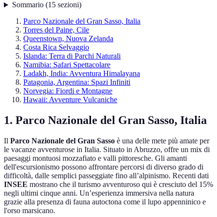
Sommario
(
15
sezioni
)
Parco Nazionale del Gran Sasso, Italia
Torres del Paine, Cile
Queenstown, Nuova Zelanda
Costa Rica Selvaggio
Islanda: Terra di Parchi Naturali
Namibia: Safari Spettacolare
Ladakh, India: Avventura Himalayana
Patagonia, Argentina: Spazi Infiniti
Norvegia: Fiordi e Montagne
Hawaii: Avventure Vulcaniche
1. Parco Nazionale del Gran Sasso, Italia
Il
Parco Nazionale del Gran Sasso
è una delle mete più amate per
le vacanze avventurose in Italia. Situato in Abruzzo, offre un mix di
paesaggi montuosi mozzafiato e valli pittoresche. Gli amanti
dell'escursionismo possono affrontare percorsi di diverso grado di
difficoltà, dalle semplici passeggiate fino all’alpinismo. Recenti dati
INSEE
mostrano che il turismo avventuroso qui è cresciuto del 15%
negli ultimi cinque anni. Un’esperienza immersiva nella natura
grazie alla presenza di fauna autoctona come il lupo appenninico e
l'orso marsicano.