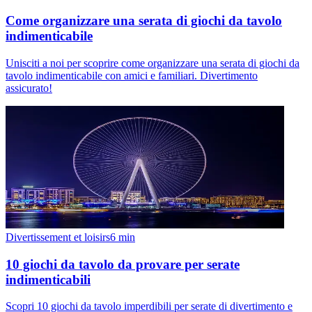
Come organizzare una serata di giochi da tavolo
indimenticabile
Unisciti a noi per scoprire come organizzare una serata di giochi da
tavolo indimenticabile con amici e familiari. Divertimento
assicurato!
Divertissement et loisirs
6
min
10 giochi da tavolo da provare per serate
indimenticabili
Scopri 10 giochi da tavolo imperdibili per serate di divertimento e