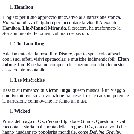
Hamilton
Elogiato per il suo approccio innovativo alla narrazione storica,
Hamilton
utilizza l'hip-hop per raccontare la vita di Alexander
Hamilton.
Lin-Manuel Miranda
, il creatore, ha trasformato la
storia in uno dei fenomeni culturali del secolo.
The Lion King
Adattamento del famoso film
Disney
, questo spettacolo affascina
con i suoi effetti visivi spettacolari e musiche indimenticabili.
Elton
John
e
Tim Rice
hanno composto le canzoni iconiche di questo
classico intramontabile.
Les Misérables
Basato sul romanzo di
Victor Hugo
, questo musical è un viaggio
emotivo attraverso la rivoluzione francese. Le sue canzoni potenti e
la narrazione commovente ne fanno un must.
Wicked
Prima del mago di Oz, c'erano Elphaba e Glinda. Questo musical
racconta la storia mai narrata delle streghe di Oz, con canzoni che
hanno guadagnato popolarità mondiale, come
Defying Gravity
.