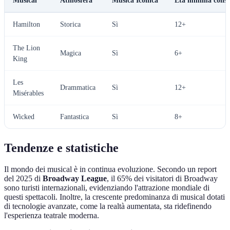
Musical
Atmosfera
Musica Iconica
Età minima consi
Hamilton
Storica
Sì
12+
The Lion
Magica
Sì
6+
King
Les
Drammatica
Sì
12+
Misérables
Wicked
Fantastica
Sì
8+
Tendenze e statistiche
Il mondo dei musical è in continua evoluzione. Secondo un report
del 2025 di
Broadway League
, il 65% dei visitatori di Broadway
sono turisti internazionali, evidenziando l'attrazione mondiale di
questi spettacoli. Inoltre, la crescente predominanza di musical dotati
di tecnologie avanzate, come la realtà aumentata, sta ridefinendo
l'esperienza teatrale moderna.