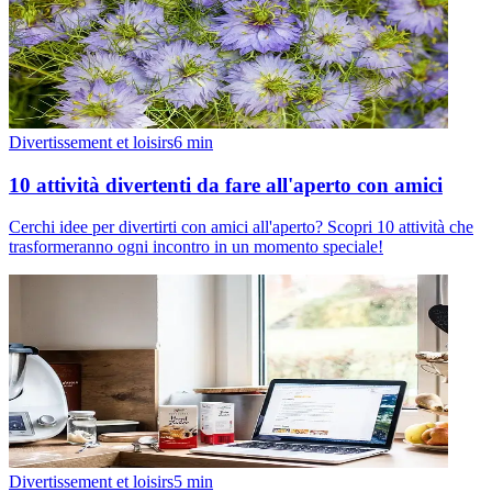
Divertissement et loisirs
6
min
10 attività divertenti da fare all'aperto con amici
Cerchi idee per divertirti con amici all'aperto? Scopri 10 attività che
trasformeranno ogni incontro in un momento speciale!
Divertissement et loisirs
5
min