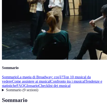
Sommario
Sommario
La magia di Broadway: cos'è?
Top 10 musical da
vedere
Come assistere ai musical
Confronto tra i musical
Tendenze e
statistiche
FAQ
Glossario
Checklist dei musical
Sommario
(
9
sezioni
)
Sommario