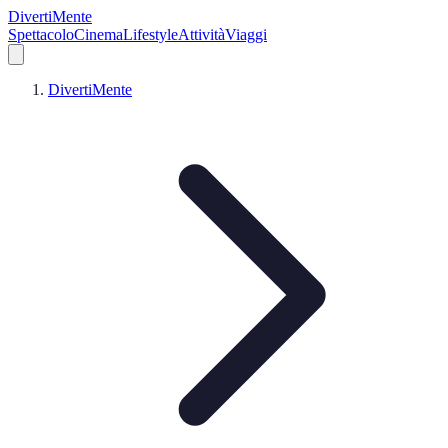
DivertiMente
Spettacolo
Cinema
Lifestyle
Attività
Viaggi
DivertiMente