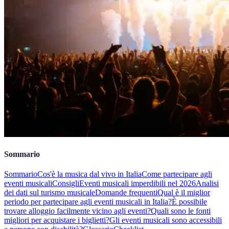
Sommario
Sommario
Cos'è la musica dal vivo in Italia
Come partecipare agli
eventi musicali
Consigli
Eventi musicali imperdibili nel 2026
Analisi
dei dati sul turismo musicale
Domande frequenti
Qual è il miglior
periodo per partecipare agli eventi musicali in Italia?
È possibile
trovare alloggio facilmente vicino agli eventi?
Quali sono le fonti
migliori per acquistare i biglietti?
Gli eventi musicali sono accessibili