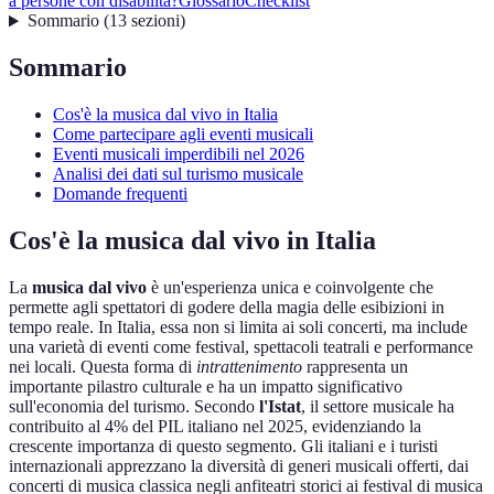
a persone con disabilità?
Glossario
Checklist
Sommario
(
13
sezioni
)
Sommario
Cos'è la musica dal vivo in Italia
Come partecipare agli eventi musicali
Eventi musicali imperdibili nel 2026
Analisi dei dati sul turismo musicale
Domande frequenti
Cos'è la musica dal vivo in Italia
La
musica dal vivo
è un'esperienza unica e coinvolgente che
permette agli spettatori di godere della magia delle esibizioni in
tempo reale. In Italia, essa non si limita ai soli concerti, ma include
una varietà di eventi come festival, spettacoli teatrali e performance
nei locali. Questa forma di
intrattenimento
rappresenta un
importante pilastro culturale e ha un impatto significativo
sull'economia del turismo. Secondo
l'Istat
, il settore musicale ha
contribuito al 4% del PIL italiano nel 2025, evidenziando la
crescente importanza di questo segmento. Gli italiani e i turisti
internazionali apprezzano la diversità di generi musicali offerti, dai
concerti di musica classica negli anfiteatri storici ai festival di musica