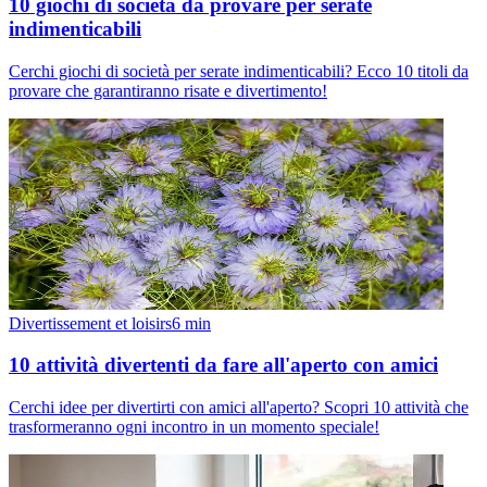
10 giochi di società da provare per serate
indimenticabili
Cerchi giochi di società per serate indimenticabili? Ecco 10 titoli da
provare che garantiranno risate e divertimento!
Divertissement et loisirs
6
min
10 attività divertenti da fare all'aperto con amici
Cerchi idee per divertirti con amici all'aperto? Scopri 10 attività che
trasformeranno ogni incontro in un momento speciale!