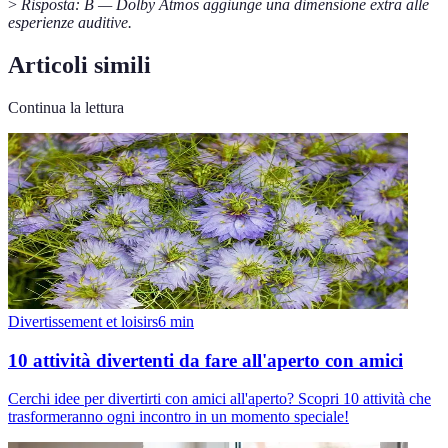
>
Risposta: B — Dolby Atmos aggiunge una dimensione extra alle
esperienze auditive.
Articoli simili
Continua la lettura
Divertissement et loisirs
6
min
10 attività divertenti da fare all'aperto con amici
Cerchi idee per divertirti con amici all'aperto? Scopri 10 attività che
trasformeranno ogni incontro in un momento speciale!