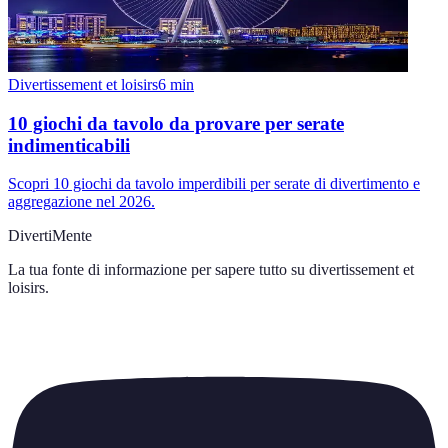
Divertissement et loisirs
6
min
10 giochi da tavolo da provare per serate
indimenticabili
Scopri 10 giochi da tavolo imperdibili per serate di divertimento e
aggregazione nel 2026.
DivertiMente
La tua fonte di informazione per sapere tutto su
divertissement et
loisirs
.