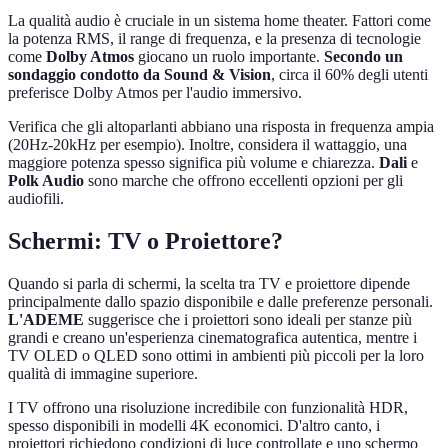
La qualità audio è cruciale in un sistema home theater. Fattori come
la potenza RMS, il range di frequenza, e la presenza di tecnologie
come
Dolby Atmos
giocano un ruolo importante.
Secondo un
sondaggio condotto da Sound & Vision
, circa il 60% degli utenti
preferisce Dolby Atmos per l'audio immersivo.
Verifica che gli altoparlanti abbiano una risposta in frequenza ampia
(20Hz-20kHz per esempio). Inoltre, considera il wattaggio, una
maggiore potenza spesso significa più volume e chiarezza.
Dali
e
Polk Audio
sono marche che offrono eccellenti opzioni per gli
audiofili.
Schermi: TV o Proiettore?
Quando si parla di schermi, la scelta tra TV e proiettore dipende
principalmente dallo spazio disponibile e dalle preferenze personali.
L'ADEME
suggerisce che i proiettori sono ideali per stanze più
grandi e creano un'esperienza cinematografica autentica, mentre i
TV OLED o QLED sono ottimi in ambienti più piccoli per la loro
qualità di immagine superiore.
I TV offrono una risoluzione incredibile con funzionalità HDR,
spesso disponibili in modelli 4K economici. D'altro canto, i
proiettori richiedono condizioni di luce controllate e uno schermo