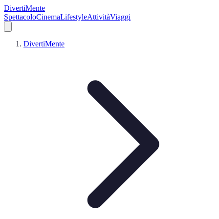
DivertiMente
Spettacolo
Cinema
Lifestyle
Attività
Viaggi
DivertiMente