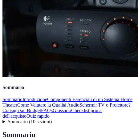
Sommario
Sommario
Introduzione
Componenti Essenziali di un Sistema Home
Theater
Come Valutare la Qualità Audio
Schermi: TV o Proiettore?
Consigli sui Budget
FAQs
Glossario
Checklist prima
dell'acquisto
Quiz rapido
Sommario
(
10
sezioni
)
Sommario