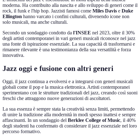
moderna. Ha contribuito alla nascita e allo sviluppo di generi come il
rock, il funk e l'hip hop. Jazzisti famosi come
Miles Davis
e
Duke
Ellington
hanno varcato i confini culturali, divenendo icone non
solo musicali, ma anche culturali.
Secondo un sondaggio condotto da
l'INSEE
nel 2023, oltre il 30%
degli artisti contemporanei in vari generi musicali riconosce nel jazz
una fonte di ispirazione essenziale. La sua capacità di trasformarsi e
rimanere rilevante è una testimonianza della sua versatilità e forza
innovativa.
Jazz oggi e fusione con altri generi
Oggi, il jazz continua a evolversi e a integrarsi con generi musicali
globali come il pop e la musica elettronica. Artisti contemporanei
sperimentano con le strutture tradizionali del jazz, creando così suoni
freschi che attraggono nuove generazioni di ascoltatori.
La sua essenza è sempre stata la creatività senza limiti, permettendo
di unire la tradizione alla modernità in modi spesso inattesi e sempre
affascinanti. In un sondaggio del
Berklee College of Music
, il 40%
degli studenti ha confermato di considerare il jazz essenziale nel loro
percorso formativo.