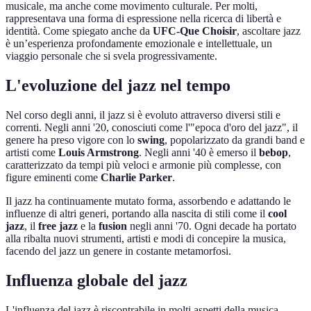
musicale, ma anche come movimento culturale. Per molti,
rappresentava una forma di espressione nella ricerca di libertà e
identità. Come spiegato anche da
UFC-Que Choisir
, ascoltare jazz
è un’esperienza profondamente emozionale e intellettuale, un
viaggio personale che si svela progressivamente.
L'evoluzione del jazz nel tempo
Nel corso degli anni, il jazz si è evoluto attraverso diversi stili e
correnti. Negli anni '20, conosciuti come l'"epoca d'oro del jazz", il
genere ha preso vigore con lo
swing
, popolarizzato da grandi band e
artisti come
Louis Armstrong
. Negli anni '40 è emerso il
bebop
,
caratterizzato da tempi più veloci e armonie più complesse, con
figure eminenti come
Charlie Parker
.
Il jazz ha continuamente mutato forma, assorbendo e adattando le
influenze di altri generi, portando alla nascita di stili come il
cool
jazz
, il
free jazz
e la
fusion
negli anni '70. Ogni decade ha portato
alla ribalta nuovi strumenti, artisti e modi di concepire la musica,
facendo del jazz un genere in costante metamorfosi.
Influenza globale del jazz
L'influenza del jazz è riscontrabile in molti aspetti della musica