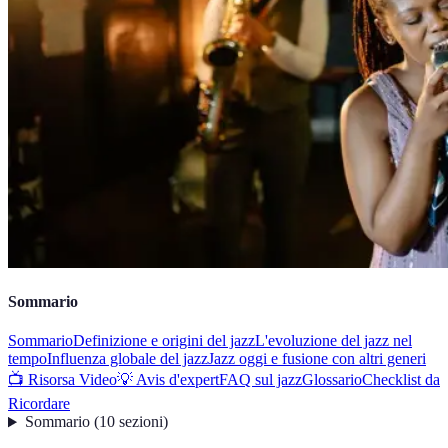
Sommario
Sommario
Definizione e origini del jazz
L'evoluzione del jazz nel
tempo
Influenza globale del jazz
Jazz oggi e fusione con altri generi
📺 Risorsa Video
💡 Avis d'expert
FAQ sul jazz
Glossario
Checklist da
Ricordare
Sommario
(
10
sezioni
)