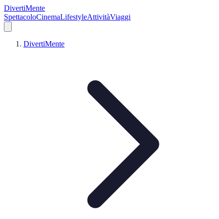
DivertiMente
Spettacolo
Cinema
Lifestyle
Attività
Viaggi
DivertiMente