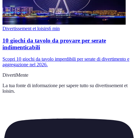
Divertissement et loisirs
6
min
10 giochi da tavolo da provare per serate
indimenticabili
Scopri 10 giochi da tavolo imperdibili per serate di divertimento e
aggregazione nel 2026.
DivertiMente
La tua fonte di informazione per sapere tutto su
divertissement et
loisirs
.