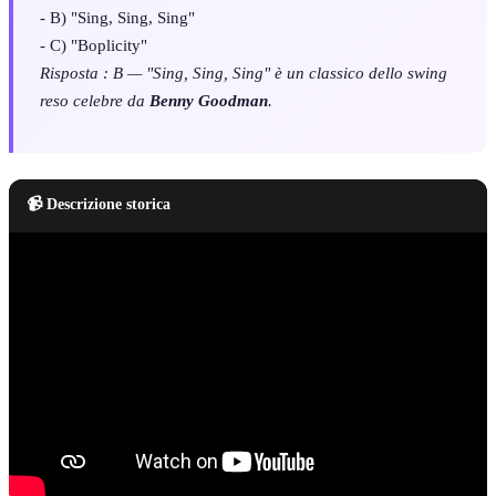
- B) "Sing, Sing, Sing"
- C) "Boplicity"
Risposta : B — "Sing, Sing, Sing" è un classico dello swing
reso celebre da
Benny Goodman
.
📹 Descrizione storica