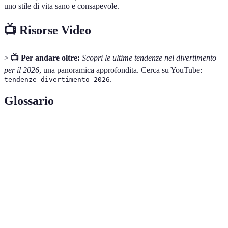
uno stile di vita sano e consapevole.
📺 Risorse Video
>
📺 Per andare oltre:
Scopri le ultime tendenze nel divertimento
per il 2026
, una panoramica approfondita. Cerca su YouTube:
.
tendenze divertimento 2026
Glossario
Terme
Definizione
Realtà
Tecnologia che sovrappone elementi digitali alla
Aumentata
realtà fisica.
Competizioni di videogiochi professionistici seguiti
Esports
da un vasto pubblico.
Stile di vita che promuove la salute fisica e