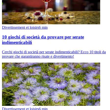
Divertissement et loisirs
6
min
10 giochi di società da provare per serate
indimenticabili
Cerchi giochi di società per serate indimenticabili? Ecco 10 titoli da
provare che garantiranno risate e divertimento!
Divertissement et loisirs
6
min