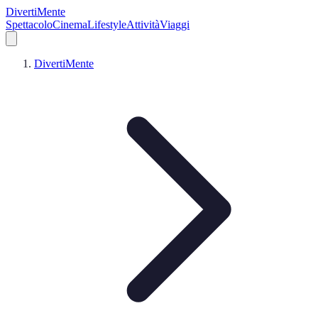
DivertiMente
Spettacolo
Cinema
Lifestyle
Attività
Viaggi
DivertiMente