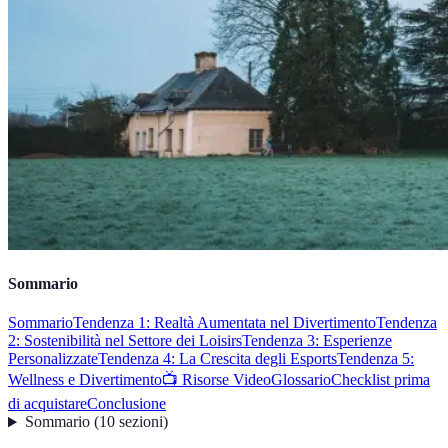
Sommario
Sommario
Tendenza 1: Realtà Aumentata nel Divertimento
Tendenza
2: Sostenibilità nel Settore dei Loisirs
Tendenza 3: Esperienze
Personalizzate
Tendenza 4: La Crescita degli Esports
Tendenza 5:
Wellness e Divertimento
📺 Risorse Video
Glossario
Checklist prima
di acquistare
Conclusione
Sommario
(
10
sezioni
)