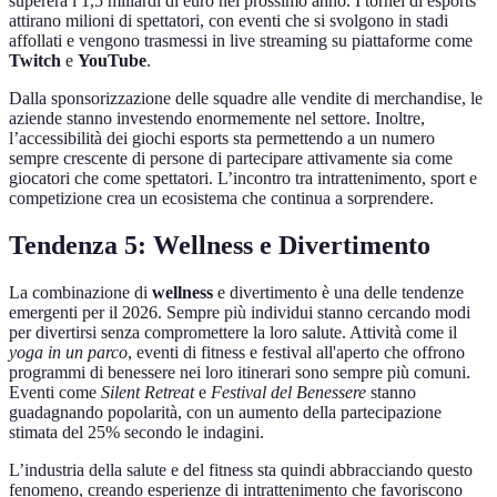
supererà i 1,5 miliardi di euro nel prossimo anno. I tornei di esports
attirano milioni di spettatori, con eventi che si svolgono in stadi
affollati e vengono trasmessi in live streaming su piattaforme come
Twitch
e
YouTube
.
Dalla sponsorizzazione delle squadre alle vendite di merchandise, le
aziende stanno investendo enormemente nel settore. Inoltre,
l’accessibilità dei giochi esports sta permettendo a un numero
sempre crescente di persone di partecipare attivamente sia come
giocatori che come spettatori. L’incontro tra intrattenimento, sport e
competizione crea un ecosistema che continua a sorprendere.
Tendenza 5: Wellness e Divertimento
La combinazione di
wellness
e divertimento è una delle tendenze
emergenti per il 2026. Sempre più individui stanno cercando modi
per divertirsi senza compromettere la loro salute. Attività come il
yoga in un parco
, eventi di fitness e festival all'aperto che offrono
programmi di benessere nei loro itinerari sono sempre più comuni.
Eventi come
Silent Retreat
e
Festival del Benessere
stanno
guadagnando popolarità, con un aumento della partecipazione
stimata del 25% secondo le indagini.
L’industria della salute e del fitness sta quindi abbracciando questo
fenomeno, creando esperienze di intrattenimento che favoriscono